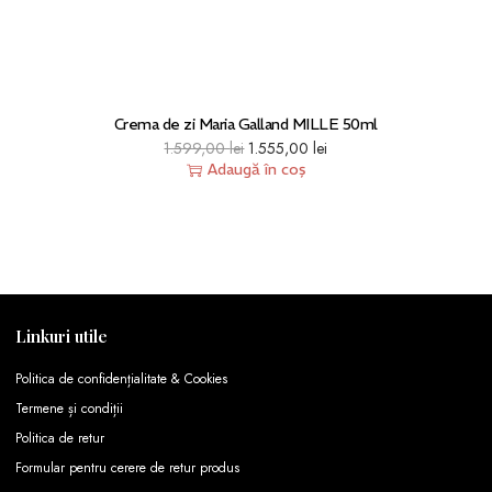
Crema de zi Maria Galland MILLE 50ml
1.599,00
lei
1.555,00
lei
Adaugă în coș
Linkuri utile
Politica de confidențialitate & Cookies
Termene și condiții
Politica de retur
Formular pentru cerere de retur produs