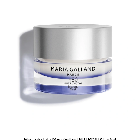
Masca de fata Maria Galland NUTRI’VITAL 50ml