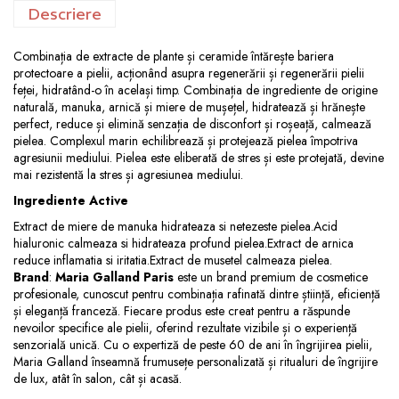
Descriere
Combinația de extracte de plante și ceramide întărește bariera
protectoare a pielii, acționând asupra regenerării și regenerării pielii
feței, hidratând-o în același timp. Combinația de ingrediente de origine
naturală, manuka, arnică și miere de mușețel, hidratează și hrănește
perfect, reduce și elimină senzația de disconfort și roșeață, calmează
pielea. Complexul marin echilibrează și protejează pielea împotriva
agresiunii mediului. Pielea este eliberată de stres și este protejată, devine
mai rezistentă la stres și agresiunea mediului.
Ingrediente Active
Extract de miere de manuka hidrateaza si netezeste pielea.Acid
hialuronic calmeaza si hidrateaza profund pielea.Extract de arnica
reduce inflamatia si iritatia.Extract de musetel calmeaza pielea.
Brand
:
Maria Galland Paris
este un brand premium de cosmetice
profesionale, cunoscut pentru combinația rafinată dintre știință, eficiență
și eleganță franceză. Fiecare produs este creat pentru a răspunde
nevoilor specifice ale pielii, oferind rezultate vizibile și o experiență
senzorială unică. Cu o expertiză de peste 60 de ani în îngrijirea pielii,
Maria Galland înseamnă frumusețe personalizată și ritualuri de îngrijire
de lux, atât în salon, cât și acasă.