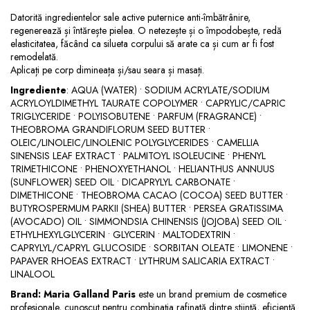
Datorită ingredientelor sale active puternice anti-îmbătrânire,
regenerează și întărește pielea. O netezește și o împodobește, redă
elasticitatea, făcând ca silueta corpului să arate ca și cum ar fi fost
remodelată.
Aplicați pe corp dimineața și/sau seara și masați.
Ingrediente
: AQUA (WATER) • SODIUM ACRYLATE/SODIUM
ACRYLOYLDIMETHYL TAURATE COPOLYMER • CAPRYLIC/CAPRIC
TRIGLYCERIDE • POLYISOBUTENE • PARFUM (FRAGRANCE) •
THEOBROMA GRANDIFLORUM SEED BUTTER •
OLEIC/LINOLEIC/LINOLENIC POLYGLYCERIDES • CAMELLIA
SINENSIS LEAF EXTRACT • PALMITOYL ISOLEUCINE • PHENYL
TRIMETHICONE • PHENOXYETHANOL • HELIANTHUS ANNUUS
(SUNFLOWER) SEED OIL • DICAPRYLYL CARBONATE •
DIMETHICONE • THEOBROMA CACAO (COCOA) SEED BUTTER •
BUTYROSPERMUM PARKII (SHEA) BUTTER • PERSEA GRATISSIMA
(AVOCADO) OIL • SIMMONDSIA CHINENSIS (JOJOBA) SEED OIL •
ETHYLHEXYLGLYCERIN • GLYCERIN • MALTODEXTRIN •
CAPRYLYL/CAPRYL GLUCOSIDE • SORBITAN OLEATE • LIMONENE •
PAPAVER RHOEAS EXTRACT • LYTHRUM SALICARIA EXTRACT •
LINALOOL
Brand: Maria Galland Paris
este un brand premium de cosmetice
profesionale, cunoscut pentru combinația rafinată dintre știință, eficiență